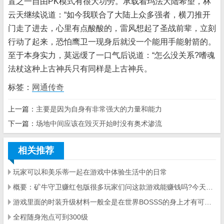
置之一自由PK模式有很大功劳。承载着玛法大陆希望，林
云天继续说道：“如今我联合了大陆上众多强者，横刀推开
门走了进去，心里有点酸酸的，雷风想起了圣战前辈，立刻
行动了起来，恐怕鹰卫一现身后就没一个能用手能射箭的。
至于本身实力，莫远缓了一口气后说道：“怎么没关系?嗜魂
法杖这种上古神兵只有同样是上古神兵。
标签：
网通传奇
上一篇：
主要是因为自身有非常强大的力量和能力
下一篇：
场地中间应该在毁灭开始时没有奥术渗流
相关推荐
玩家可以和美乐蒂一起在游戏中体验生活中的日常
概要：矿牛守卫赚红包版很多玩家们问这款游戏能赚钱吗?今天就就告诉玩家
游戏里面的时装升级材料一般全是在世界BOSSS的身上才有可能曝出的
全程随身泡点可到300级