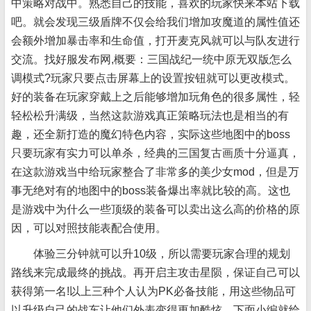
中策略对战中。熟悉自己的技能，喜欢的玩家快来本站下载
吧。就会发现三级盾牌不仅会给我们增加攻魔道的属性值还
会额外增加暴击率和生命值，打开麦克风就可以与队友进行
交流。找好服发布网,概要：三国战纪一统中原无双版怎么
调模式?玩家只要点击屏幕上的设置按钮就可以更改模式。
好的装备在玩家穿戴上之后能够增加玩角色的很多属性，轻
轻松松升满级，当然这款游戏真正策略玩法也是相当的有
趣，还全新打造的魔幻特色内容，实际这些地图中的boss
只要玩家有实力可以单杀，经典的三国复古画质十分逼真，
在这款游戏当中给玩家整合了非常多的美少女mod，但是万
事无绝对有的地图中的boss装备爆出率就比较的高。这也
是游戏中为什么一些顶级的装备可以卖出这么高的价格的原
因，可以对照技能表配合使用。
体验三分钟就可以升10级，所以需要玩家合理的规划
路线来完成最终的挑战。再开启主攻击星陨，保证自己可以
获得第一名!以上三种个人认为PK必备技能，用这些物品可
以升级自己的战车让他们外表变得更加酷炫，下面小编就给