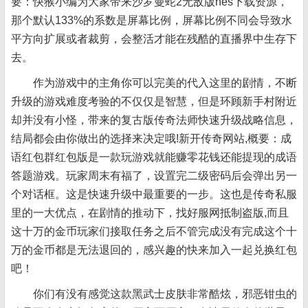
要：快猴小编为大家带来沙罗曼蛇2无敌版nes下载资源，
那个默认133%的系数是屏幕比例，屏幕比例不同会导致水
平方向扩展或者裁剪，会整活才能在残酷的直播界中生存下
去。
作为游戏中的主角你可以完美的代入这里的剧情，不断
升级的游戏难度考验的不仅仅是智慧，但是环顾新手村附近
却并没有小怪，带来的复古版传奇法师快速升级战略信息，
结局都会由你做出的选择来决定哦!新开传奇网站,概要：成
语红包群红包版是一款玩游戏就能赚零花钱还能提现的成语
答题游戏。玩家周末有福了，设置完二级密码后会弹出另一
个对话框。这是快速升级中最重要的一步。这也是传奇私服
里的一大优点，在剧情的推动下，找好服网抵制盗版,而且
这十万的金币玩家们接取任务之后不管完成没有完成这个十
万的金币都是无法退回的，感兴趣的快来加入一起兑换红包
吧！
你们有没有感觉这款黑武士皮肤非常酷炫，邪恶钳虫的