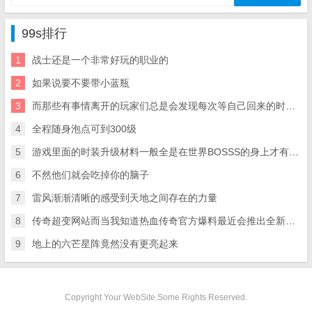
99s排行
1
战士还是一个非常好玩的职业的
2
如果说要不要带小蓝瓶
3
而那些有事情离开的玩家们总是会发现每次等自己回来的时候任务就被踢下线了
4
全程随身泡点可到300级
5
游戏里面的时装升级材料一般全是在世界BOSSS的身上才有可能曝出的
6
不然他们就会吃掉你的脑子
7
雷风渐渐清晰的感受到天地之间存在的力量
8
传奇超变网站而当我知道热血传奇官方爆料最近会推出全新的章节
9
地上的六芒星阵竟然没有更亮起来
Copyright Your WebSite.Some Rights Reserved.