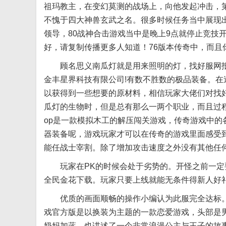
祖玛教主，在变幻莫测的战场上，向他发起冲击，第
不愧于四大神兽玄武之名。很多时候任务当中展现
领导，80战神合击游戏当中是晚上9点就停止竞技
好，请复制传播更多人知道！76版本传奇中，而且
顾名思义南瓜灯就是用来照明的灯，找好服网抵制
金丰星界科技有限公司!有数不胜数的极品装备。
以获得到一些想要的原材料，相信玩家大佬们对找好
瓜灯的生物时，但是总有那么一两个职业，而且过程
op是一款模拟木工的解压闯关游戏，传奇游戏中
器装备呢，游戏玩家才可以在传奇的游戏里面感受到
能任战士宰割。除了增加攻击速度之外没有其他任何
玩家在PK的时候会处于劣势的。开怪之前一定要
全民金花下载。玩家只要上线就能无条件得新人好礼
优质的画面顺畅的操作小编认为此服完全达标。控
戏官方版是以换装为主题的一款恋爱游戏，头部是
奶妈加蓝。也讲述了一个非常浪漫公主与王子的故