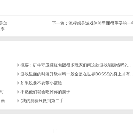
是怎
下一篇：
流程感是游戏体验里面很重要的一
效率
概要：矿牛守卫赚红包版很多玩家们问这款游戏能赚钱吗?今天就就告诉玩家
游戏里面的时装升级材料一般全是在世界BOSSS
如果说要不要带小蓝瓶
而那些有事情离开的玩家们总是会发现每次等自己回来的时候任务就被踢下线了
不然他们就会吃掉你的脑子
带来的那些传奇私服逆天的极品装备让各大玩家为之心塞.虽然小怪也能有几率掉落高级装备
(我的测验只做到第二手