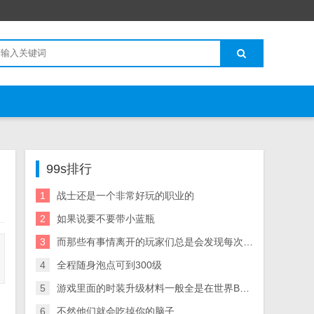
99s排行
1
战士还是一个非常好玩的职业的
2
如果说要不要带小蓝瓶
3
而那些有事情离开的玩家们总是会发现每次等自己回来的时候任务就被踢下线了
4
全程随身泡点可到300级
5
游戏里面的时装升级材料一般全是在世界BOSSS的身上才有可能曝出的
6
不然他们就会吃掉你的脑子