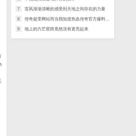
7
雷风渐渐清晰的感受到天地之间存在的力量
8
传奇超变网站而当我知道热血传奇官方爆料最近会推出全新的章节
9
地上的六芒星阵竟然没有更亮起来
南
h
只
来