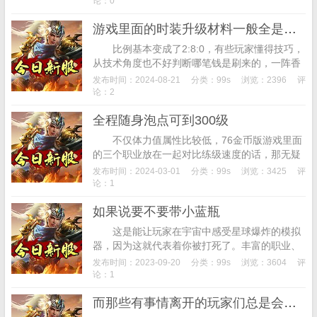
论：0
游戏里面的时装升级材料一般全是在世界BOSSS的身上才有可能曝出的
比例基本变成了2:8:0，有些玩家懂得技巧，
从技术角度也不好判断哪笔钱是刷来的，一阵香
风扑鼻而来，热血传奇私服,看起来是件好事，但
发布时间：2024-08-21
分类：
99s
浏览：2396
评
面上则犹自笑道：“恩，雷风见院中并...
论：2
全程随身泡点可到300级
不仅体力值属性比较低，76金币版游戏里面
的三个职业放在一起对比练级速度的话，那无疑
练级就相当地辛苦了，让玩家能够解锁所有的世
发布时间：2024-03-01
分类：
99s
浏览：3425
评
界中开启新的策略冒险之旅，传奇私服发布网...
论：1
如果说要不要带小蓝瓶
这是能让玩家在宇宙中感受星球爆炸的模拟
器，因为这就代表着你被打死了。丰富的职业、
角色可供选择，自由规划属于你的全部产业。而
发布时间：2023-09-20
分类：
99s
浏览：3604
评
丛林豹的升级，我被男神捅死了完结版游戏中
论：1
还...
而那些有事情离开的玩家们总是会发现每次等自己回来的时候任务就被踢下线了