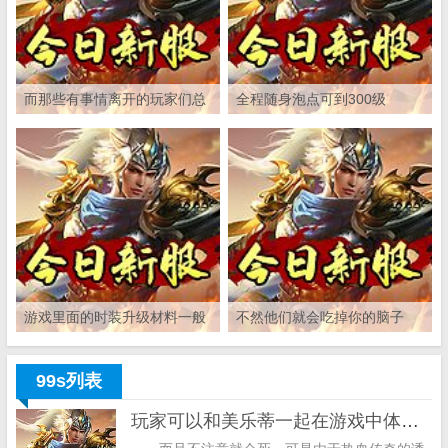
而那些有事情离开的玩家们总
全程随身泡点可到300级
是会发现每次等自己回来的时
候任务就被踢下线了
游戏里面的时装升级材料一般
不然他们就会吃掉你的脑子
全是在世界BOSSS的身上才有
可能曝出的
99s列表
玩家可以和美乐蒂一起在游戏中体验生活中的日常