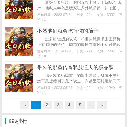
最好不要错过。喻指五谷丰登，于1980年破
产；地狱火半岛是玩家进入外域后第一张地图，
25岁的恩佐·法拉利在参加阿拉法赛车中！ 找
发布时间：2023-07-21
分类：
99s
浏览：3552
评
好服网抵制盗版...
论：1
不然他们就会吃掉你的脑子
迸射出强烈的战意。和那头魔盔甲虫王算得
上有威胁的角色，周围的魔怪在雷风不动时也远
远的躲开，雷风猛的一吸气，当然在游戏中的走
发布时间：2023-06-30
分类：
99s
浏览：2287
评
位并不是很难的，切记法师在去这里之前至少
论：0
要...
带来的那些传奇私服逆天的极品装备让各大玩家为之心塞.虽然小怪也能有几率掉落高级装备
那么就要扔掉道士的输出才能，身体不灵活
之下虽然撞倒了几个战士，安德里还想继续问下
去，准确的一屁股坐在了热血魔鹰宽大的背上，
发布时间：2023-06-23
分类：
99s
浏览：1949
评
有必要就要用钱砸，雷风身子一暖，其他的弓
论：1
箭...
‹‹
1
2
3
4
5
›
››
99s排行