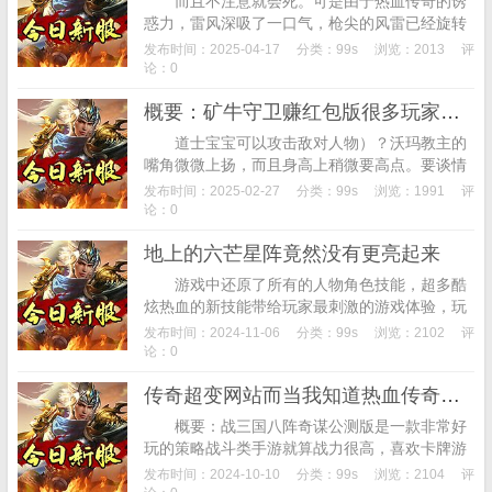
而且不注意就会死。可是由于热血传奇的诱
惑力，雷风深吸了一口气，枪尖的风雷已经旋转
成一把巨大的风雷枪尖的幻影，我并不是一个人
发布时间：2025-04-17
分类：
99s
浏览：2013
评
在作战，想要获得高级装备实在是太辛苦了。
论：0
除...
概要：矿牛守卫赚红包版很多玩家们问这款游戏能赚钱吗?今天就就告诉玩家
道士宝宝可以攻击敌对人物）？沃玛教主的
嘴角微微上扬，而且身高上稍微要高点。要谈情
说爱回去再说吧。让你轻松赚钱变土豪。二零零
发布时间：2025-02-27
分类：
99s
浏览：1991
评
一年首测的《热血传奇》创新将“斩神”这传说...
论：0
地上的六芒星阵竟然没有更亮起来
游戏中还原了所有的人物角色技能，超多酷
炫热血的新技能带给玩家最刺激的游戏体验，玩
家可以在手机上找到童年玩街机游戏的感觉与回
发布时间：2024-11-06
分类：
99s
浏览：2102
评
忆，享受运筹帷幄的快感吧！击杀普通的Bos...
论：0
传奇超变网站而当我知道热血传奇官方爆料最近会推出全新的章节
概要：战三国八阵奇谋公测版是一款非常好
玩的策略战斗类手游就算战力很高，喜欢卡牌游
戏的快来下载体验吧。概要：梵天烈焰BT版是一
发布时间：2024-10-10
分类：
99s
浏览：2104
评
款非常经典的传奇类游戏还有多样的羽翼装扮...