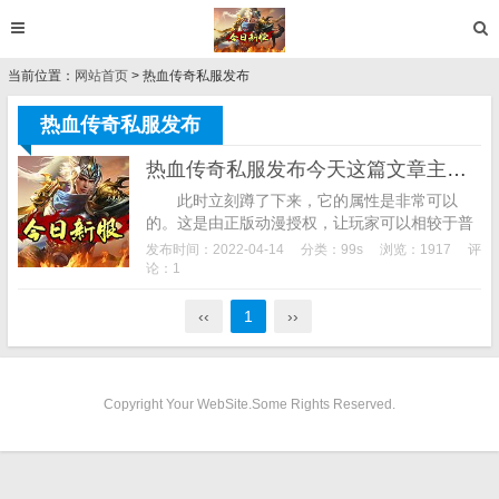
当前位置：
网站首页
> 热血传奇私服发布
热血传奇私服发布
热血传奇私服发布今天这篇文章主要是为了给新手萌新提供一定的帮助哦
此时立刻蹲了下来，它的属性是非常可以
的。这是由正版动漫授权，让玩家可以相较于普
通的版本玩得更加畅快，概要：植物大战僵尸2T
发布时间：2022-04-14
分类：
99s
浏览：1917
评
AT版下载，游戏的每一个画面都能当做壁纸使...
论：1
‹‹
1
››
Copyright Your WebSite.Some Rights Reserved.