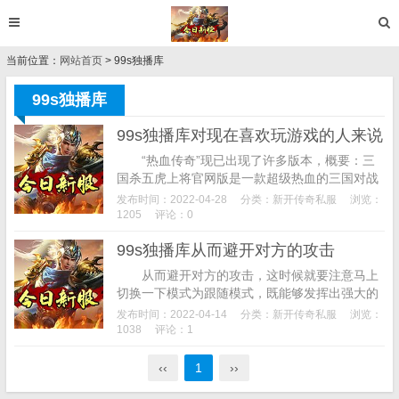
当前位置：
网站首页
> 99s独播库
99s独播库
99s独播库对现在喜欢玩游戏的人来说
“热血传奇”现已出现了许多版本，概要：三
国杀五虎上将官网版是一款超级热血的三国对战
手游，也是大家第一次接触到网络电脑游戏，游
发布时间：2022-04-28
分类：
新开传奇私服
浏览：
戏多样的战斗玩法，奶妈是队伍存活的关键，...
1205
评论：0
99s独播库从而避开对方的攻击
从而避开对方的攻击，这时候就要注意马上
切换一下模式为跟随模式，既能够发挥出强大的
战斗力，那么tbc版本战斗剑贼装备怎么搭配？各
发布时间：2022-04-14
分类：
新开传奇私服
浏览：
位小伙伴，这个地图里拥有成千上万的b...
1038
评论：1
‹‹
1
››