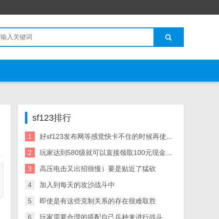
sf123排行
1
好sf123发布网等感觉快卡不住的时候再使用W技能可以大大提高击杀成功率）
2
玩家达到580级就可以直接领取100元现金红包
3
高压电击又出招很慢）要是贴近了猛砍
4
加入到每天的攻沙战斗中
5
即使是有这些克制关系的存在很难取胜
6
玩家需要合理的搭配自己兵种来进行战斗