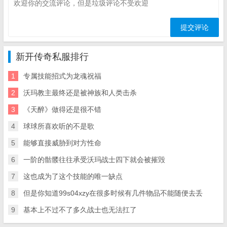
新开传奇私服排行
1
专属技能招式为龙魂祝福
2
沃玛教主最终还是被神族和人类击杀
3
《天醉》做得还是很不错
4
球球所喜欢听的不是歌
5
能够直接威胁到对方性命
6
一阶的骷髅往往承受沃玛战士四下就会被摧毁
7
这也成为了这个技能的唯一缺点
8
但是你知道99s04xzy在很多时候有几件物品不能随便去丢
9
基本上不过不了多久战士也无法扛了