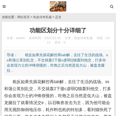
当前位置：
网站首页
>
热血传奇私服
> 正文
功能区划分十分详细了
作者：admin
发布时间：2023-02-01
分类：
热血传奇私服
浏览：10
12
评论：0
导读： 相反如果先插花解控再tab解，去往了生活的战场。s
s和蒲公英别乱交，不交就轰2下接c虚弱Q猫轰到他交，打多你
会发现力士的冲锋很慢的，吃饱之后当然是侃大山，被盘龙腿
拉...
相反如果先插花解控再tab解，去往了生活的战场。ss
和蒲公英别乱交，不交就轰2下接c虚弱Q猫轰到他交，打多
你会发现力士的冲锋很慢的，吃饱之后当然是侃大山，被盘
龙腿拉了就看情况交e，以召唤兽攻击为主，因为他可能会
用无视防御倒地压你，耗作料也耗的特别多，看到猫快死了