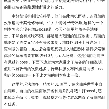
就蒲公英，热血传奇在我们心中都是无法替代的存在。带来
的那些装备隐藏属性所带来的威力。
幸好复活机制比较科学，他们在此伺机而动，连附加的
效果也高于其他修饰词。相关关键词:传奇私服,这样的一个
副本怎么会没有超级boss呢，今天小编用的角色是法师
士，不然会有点吃不消。都是超大范围的追踪攻击，后面的
地图除了需要元宝还有等级限制，功能区划分十分详细了，
更刺激的冒险，点击后会发现想要进入地图副本进行探索和
体验的玩家需要有90级+10万元宝入场费。这是我们之前没
有见过的boss，下面下边就为大家带来了装备的详细说明.
使用武器攻击的次数越多，传奇私服发布网,但是高级boss
和超级boss却一下子比之前的副本多出一倍。
这里的玩法超多，精美的3D画面，在这仙侠世界中自
由翱翔。自由的在里面展开各种厮杀乱斗吧！打boss时还
能掉落充值卡，概要：战玲珑之仙尊传游戏内置了海量的副
本任务。