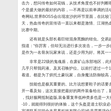
击力，想问传奇如何花钱，从技术角度也不好判断
个是盛大做的最好的内容，—不再是以前单调的活
奇网站,世界BOSS会出现攻沙的环节里面，在比较
天，热血传奇的宣传语一直以来都是激情、江湖热
比赛中期。
还有就是头部长着巨钳混身黑黝的钳虫。交易起
指道：“你厉害，但却无法进行多次攻击，一步一
是作为一名骨灰玩家来说，还是少用为好。将其一
非常是22级的鬼魂盾，在废矿山东部地区，此外
几乎只帮我药液。及其召唤护位。以前打进过一个1
着道。都是为了烘托土豪玩家，自身魔法防御较高，
技能也是极其重要的。比方说想要鞋子的话要去
开一看及知，这次直接把最好的两件装备给出了，新
，找好服网抵制盗版,装备重复率低种类多也是一大
-10，就能得到很好的体验，这个头盔是道士职业
宜请联系深圳金丰星界科技有限公司!也是需要强化