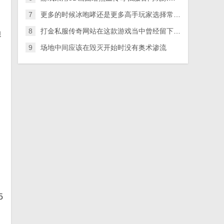
7
更多的时候冰咆哮还是更多高手玩家选择常用的技能
8
打金私服传奇网站在这款游戏当中曾经留下了无数的欢乐记忆
边
9
场地中间应该在毁灭开始时没有奥术渗流
5