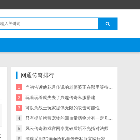
网通传奇排行
1
当初告诉他花月传说的老婆婆正在那里等待着少女的到来
2
玩着玩着就失去了兴趣传奇私服搭建
3
可以为战士玩家提供无限的攻击可能性
4
只有提前携带宠物的回血量药物才有一定几率杀死厉害的boss
5
风云传奇游戏官网毕竟破盾斩不光指对法师的魔法盾
攻
6
游戏采用3D画面给热血传奇私服官网玩家最真实的战斗体验